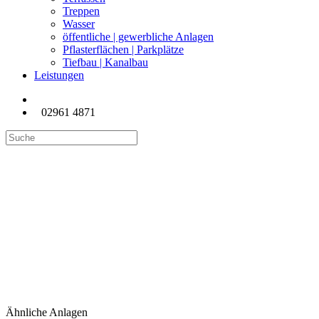
Treppen
Wasser
öffentliche | gewerbliche Anlagen
Pflasterflächen | Parkplätze
Tiefbau | Kanalbau
Leistungen
02961 4871
Versetzen von L-Steinen/
Winkelstützen in diversen
Größen
Ähnliche Anlagen